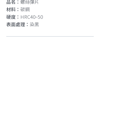
品名：
螺絲彈片
材料：
碳鋼
硬度：
HRC40~50
表面處理：
染黑
下載電子目錄