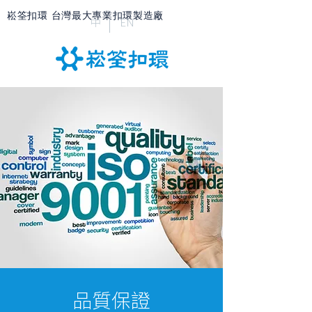
崧筌扣環 台灣最大專業扣環製造廠
中
EN
品質保證