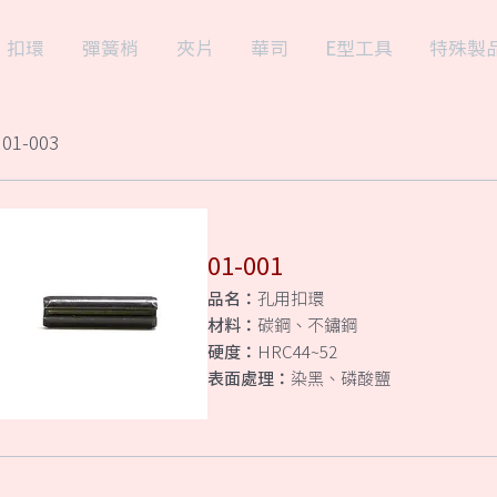
扣環
彈簧梢
夾片
華司
E型工具
特殊製
01-003
01-001
品名：
孔用扣環
材料：
碳鋼、不鏽鋼
硬度：
HRC44~52
表面處理：
染黑、磷酸鹽